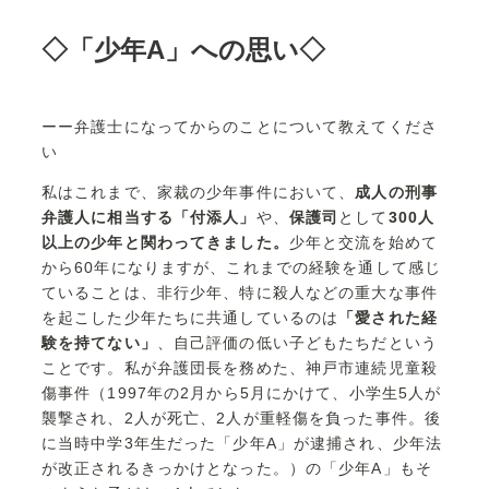
◇「少年A」への思い◇
ーー弁護士になってからのことについて教えてくださ
い
私はこれまで、家裁の少年事件において、
成人の刑事
弁護人に相当する「付添人」
や、
保護司
として
300人
以上の少年と関わってきました。
少年と交流を始めて
から60年になりますが、これまでの経験を通して感じ
ていることは、非行少年、特に殺人などの重大な事件
を起こした少年たちに共通しているのは
「愛された経
験を持てない」
、自己評価の低い子どもたちだという
ことです。私が弁護団長を務めた、神戸市連続児童殺
傷事件（1997年の2月から5月にかけて、小学生5人が
襲撃され、2人が死亡、2人が重軽傷を負った事件。後
に当時中学3年生だった「少年A」が逮捕され、少年法
が改正されるきっかけとなった。）の「少年A」もそ