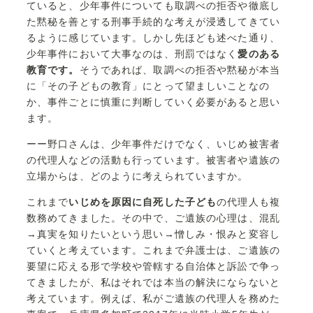
ていると、少年事件についても取調べの拒否や徹底し
た黙秘を善とする刑事手続的な考えが浸透してきてい
るように感じています。しかし先ほども述べた通り、
少年事件において大事なのは、刑罰ではなく
愛のある
教育です。
そうであれば、取調べの拒否や黙秘が本当
に「その子どもの教育」にとって望ましいことなの
か、事件ごとに慎重に判断していく必要があると思い
ます。
ーー野口さんは、少年事件だけでなく、いじめ被害者
の代理人などの活動も行っています。被害者や遺族の
立場からは、どのように考えられていますか。
これまで
いじめを原因に自死した子ども
の代理人も複
数務めてきました。その中で、ご遺族の心理は、混乱
→真実を知りたいという思い→憎しみ・恨みと変容し
ていくと考えています。これまで弁護士は、ご遺族の
要望に応える形で学校や管轄する自治体と訴訟で争っ
てきましたが、私はそれでは本当の解決にならないと
考えています。例えば、私がご遺族の代理人を務めた