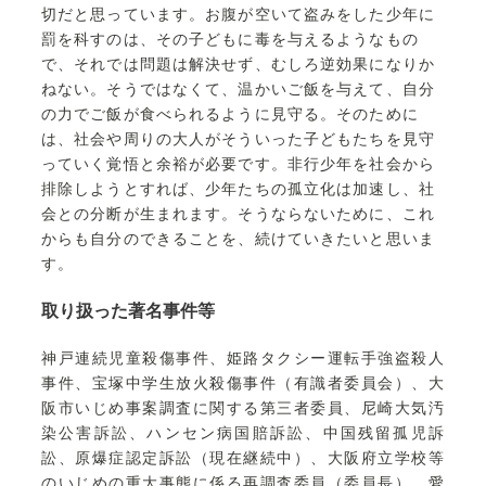
切だと思っています。お腹が空いて盗みをした少年に
罰を科すのは、その子どもに毒を与えるようなもの
で、それでは問題は解決せず、むしろ逆効果になりか
ねない。そうではなくて、温かいご飯を与えて、自分
の力でご飯が食べられるように見守る。そのために
は、社会や周りの大人がそういった子どもたちを見守
っていく覚悟と余裕が必要です。非行少年を社会から
排除しようとすれば、少年たちの孤立化は加速し、社
会との分断が生まれます。そうならないために、これ
からも自分のできることを、続けていきたいと思いま
す。
取り扱った著名事件等
神戸連続児童殺傷事件、姫路タクシー運転手強盗殺人
事件、宝塚中学生放火殺傷事件（有識者委員会）、大
阪市いじめ事案調査に関する第三者委員、尼崎大気汚
染公害訴訟、ハンセン病国賠訴訟、中国残留孤児訴
訟、原爆症認定訴訟（現在継続中）、大阪府立学校等
のいじめの重大事態に係る再調査委員（委員長）、愛