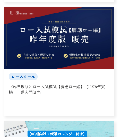
ロースクール
《昨年度版》ロー入試模試【慶應ロー編】（2025年実
施）｜過去問販売