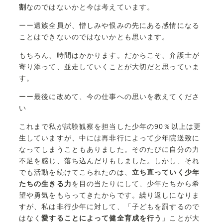
割
なのではないかと今は考えています。
ーー遺族全員が、憎しみや恨みの先にある感情になる
ことはできないのではないかとも思います。
もちろん、時間はかかります。だからこそ、弁護士が
寄り添って、並走していくことが大切だと思っていま
す。
ーー最後に改めて、今の仕事への思いを教えてくださ
い
これまで私が試験観察を担当した少年の90％以上は更
生していますが、中には再非行によって少年院送致に
なってしまうこともありました。そのたびに自分の力
不足を感じ、落ち込んだりもしました。しかし、それ
でも活動を続けてこられたのは、
立ち直っていく少年
たちの生きる力
を目の当たりにして、少年たちから希
望や勇気をもらってきたからです。繰り返しになりま
すが、私は非行少年に対して、「子どもを罰するので
はなく
愛することによって健全育成を行う
」ことが大