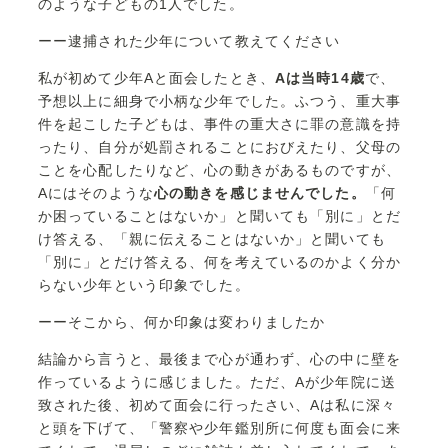
のような子どもの1人でした。
ーー逮捕された少年について教えてください
私が初めて少年Aと面会したとき、
Aは当時14歳
で、
予想以上に細身で小柄な少年でした。ふつう、重大事
件を起こした子どもは、事件の重大さに罪の意識を持
ったり、自分が処罰されることにおびえたり、父母の
ことを心配したりなど、心の動きがあるものですが、
Aにはそのような
心の動きを感じませんでした。
「何
か困っていることはないか」と聞いても「別に」とだ
け答える、「親に伝えることはないか」と聞いても
「別に」とだけ答える、何を考えているのかよく分か
らない少年という印象でした。
ーーそこから、何か印象は変わりましたか
結論から言うと、最後まで心が通わず、心の中に壁を
作っているように感じました。ただ、Aが少年院に送
致された後、初めて面会に行ったさい、Aは私に深々
と頭を下げて、「警察や少年鑑別所に何度も面会に来