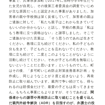
事案で、兵庫県多加町で2017年に当時小学5年生だっ
た女児が自死し、その後第三者委員会の調査でいじめ
が主な原因だったと認定された事案がありました。加
害者の親や学校側は深く反省していて、加害者の親は
ご遺族に対して、「私たち親子はこれから生きていて
もいいのか分からない」と話し、学校の教員は「私は
もう教壇に立つ資格はない」と謝罪しました。そこで
ご遺族がかけた言葉は、「そう思うのであれば生きて
ください。教壇に立ち続けてください。私の子どもの
分も生きて、子どものことを忘れないでください。教
壇に立ち続けて、二度とこのようなことがないように
活動し続けてください。それが子どもの死を無駄にし
ないということだと思います」というものでした。町
はその後、「多可町いじめ防止対策改善基本計画 」を
作成し、同じようなことが２度と起きないよう、再発
防止に取り組んでいます。裁判で争い続けても、得ら
れるのは賠償金だけで、最愛の子どもは戻ってきませ
ん。もちろん事案にもよりますが、そうであれば、
関
係者からの謝罪や再発防止に取り組むことを盛り込ん
だ裁判外紛争解決（ADR）を目指すのが、弁護士の役