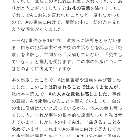
てくれて、退屈しのぎに雑誌も差し入れてくれて、あ
りがとうございました」と
お礼の言葉
を述べました。
それまでAにお礼を言われたことなど一度もなかった
ので、Aの更生に向けて、暗闇の中に一筋の光を見た
ような感覚がありました。
ーーAは事件から18年後、遺族らに許可をとらないま
ま、自らの犯罪事実やその後の生活などを記した『絶
歌』を出版し、世間から「反省していない」「更生し
ていない」と批判を受けます。この本の出版について
はどのように考えていますか
本を出版したことで、Aは被害者や遺族を再び苦しめ
ました。このことは
許されることではありませんが、
私は本を読んで、
Aの大きな変化も感じました。
事件
の直後、Aは死刑になることを望んでいました。自分
の命に価値はないと思っているから、他人の命も奪っ
てしまう。それが事件の根本的な原因だったと私は考
えています。しかし本の中で
Aは、「生きる」ことを
求めています。
これまでAの更生に向けて尽力してき
た少年院の職員たちによって、Aは自分の命に価値を