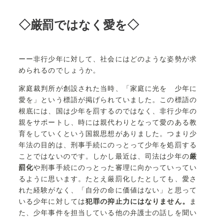
◇厳罰ではなく愛を◇
ーー非行少年に対して、社会にはどのような姿勢が求
められるのでしょうか。
家庭裁判所が創設された当時、「家庭に光を 少年に
愛を」という標語が掲げられていました。この標語の
根底には、国は少年を罰するのではなく、非行少年の
親をサポートし、時には親代わりとなって愛のある教
育をしていくという国親思想がありました。つまり少
年法の目的は、刑事手続にのっとって少年を処罰する
ことではないのです。しかし最近は、司法は少年の
厳
罰化
や刑事手続にのっとった審理に向かっていってい
るように思います。たとえ厳罰化したとしても、愛さ
れた経験がなく、「自分の命に価値はない」と思って
いる少年に対しては
犯罪の抑止力にはなりません。
ま
た、少年事件を担当している他の弁護士の話しを聞い