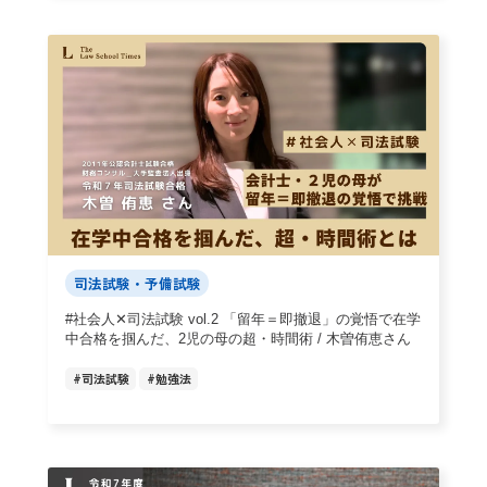
司法試験・予備試験
#社会人✕司法試験 vol.2 「留年＝即撤退」の覚悟で在学
中合格を掴んだ、2児の母の超・時間術 / 木曽侑恵さん
#
司法試験
#
勉強法