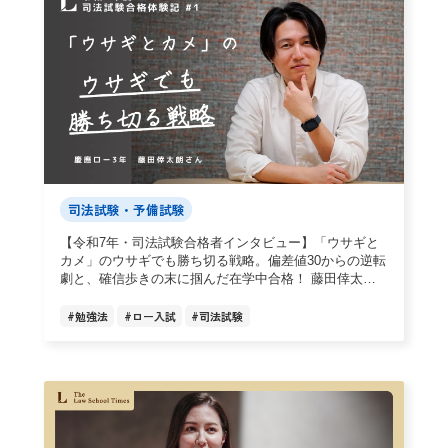
司法試験・予備試験
【令和7年・司法試験合格者インタビュー】「ウサギと
カメ」のウサギでも勝ち切る戦略。偏差値30からの逆転
劇と、確信歩きの末に掴んだ在学中合格！ 藤田倖太朗
さん（慶應ロー・既修）
#
勉強法
#
ロー入試
#
司法試験