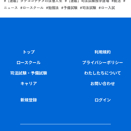
#
【連載】タテヨコナナメの法曹人生
#
【連載】司法試験独学道場
#
就活
#
ニュース
#
ロースクール
#
勉強法
#
予備試験
#
司法試験
#
ロー入試
トップ
利用規約
ロースクール
プライバシーポリシー
司法試験・予備試験
わたしたちについて
キャリア
お問い合わせ
新規登録
ログイン