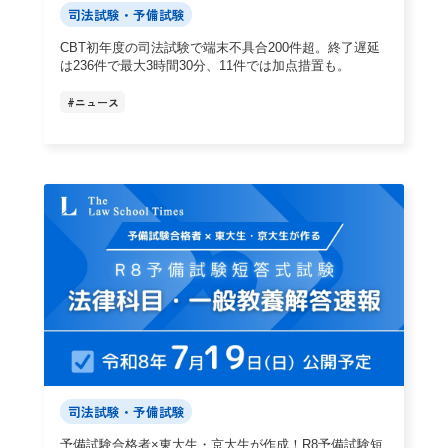
司法試験・予備試験
CBT初年度の司法試験で端末不具合200件超。終了遅延
は236件で最大3時間30分、11件では加点措置も。
#
ニュース
司法試験・予備試験
予備試験合格者×東大生・京大生が作成！R8予備試験短