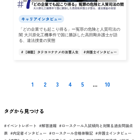
キャリアインタビュー
「どの企業でも起こり得る」ー冤罪の危険と人質司法の
闇 大川原化工機事件で国に勝訴した高田剛弁護士が語
る、違法捜査の実態
#
【連載】タテヨコナナメの法曹人生
#
弁護士インタビュー
1
2
3
4
5
...
10
タグから見つける
#
イベントレポート
#
解答速報
#
ロースクール入試傾向と対策＆過去問論点
表
#
内定者インタビュー
#
ロースクール合格体験記
#
弁護士インタビュー