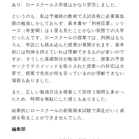
あり、ロースクール入学後はかなり苦労しました。
というのも、私は予備校の教材で入試合格に必要最低
限の勉強しかしておらず、基本書や『判例百選』シリ
ーズ（有斐閣）は１度も見たことがない状態での入学
だったんです。ロースクールの授業では、判例はもち
ろん、学説にも踏み込んだ授業が展開されます。基本
的には判例を抑えていれば理解できるものが多いので
すが、そうした基礎部分が勉強不足だと、授業の予習
やソクラテスメソッドを取り入れた授業への対応は大
変で、授業で先生が何を言っているのか理解できない
場面もありました。
また、正しい勉強方法を模索して彷徨う期間も多かっ
たため、時間を無駄にした感じもありました。
結果的にロースクールの前期期末試験で満足がいく成
績を取ることができませんでした。
編集部