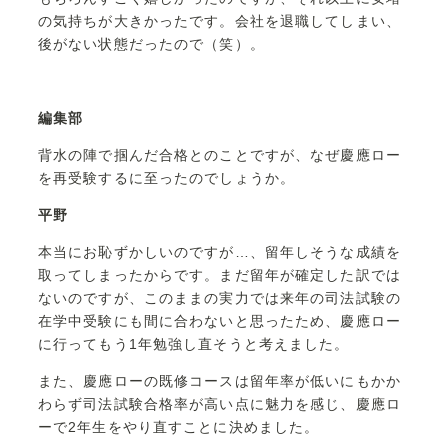
の気持ちが大きかったです。会社を退職してしまい、
後がない状態だったので（笑）。
編集部
背水の陣で掴んだ合格とのことですが、なぜ慶應ロー
を再受験するに至ったのでしょうか。
平野
本当にお恥ずかしいのですが…、留年しそうな成績を
取ってしまったからです。まだ留年が確定した訳では
ないのですが、このままの実力では来年の司法試験の
在学中受験にも間に合わないと思ったため、慶應ロー
に行ってもう1年勉強し直そうと考えました。
また、慶應ローの既修コースは留年率が低いにもかか
わらず司法試験合格率が高い点に魅力を感じ、慶應ロ
ーで2年生をやり直すことに決めました。