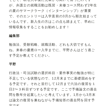
が、弁護士の就職活動は既習・未修コース問わず2年生
の夏のサマークラーク（インターンシップ）が重要
で、そのエントリーは入学直前の3月から順次始まって
いるんです。新入生の方はこの点も踏まえて、早めに
情報収集をすることをお勧めします！
編集部
勉強法、受験戦略、就職活動、どれも大切ですもん
ね。来春の慶應ロー入学までに、平野さんはどう過ご
す予定か教えてください。
平野
行政法・司法試験の選択科目・要件事実の勉強が特に
不足している状態なので、12月末までに基礎固めをす
る予定です。それと並行して12月まで六法の復習を１
日2〜３科目ずつする予定です。ここで予備論文の過去
問を数年分起案したいと考えています。1月から3月末
は論文の復習を兼ねながら予備短答の過去問を回す予
定です。