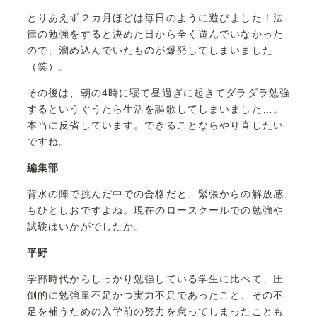
とりあえず２カ月ほどは毎日のように遊びました！法
律の勉強をすると決めた日から全く遊んでいなかった
ので、溜め込んでいたものが爆発してしまいました
（笑）。
その後は、朝の4時に寝て昼過ぎに起きてダラダラ勉強
するというぐうたら生活を謳歌してしまいました…。
本当に反省しています。できることならやり直したい
ですね。
編集部
背水の陣で挑んだ中での合格だと、緊張からの解放感
もひとしおですよね。現在のロースクールでの勉強や
試験はいかがでしたか。
平野
学部時代からしっかり勉強している学生に比べて、圧
倒的に勉強量不足かつ実力不足であったこと、その不
足を補うための入学前の努力を怠ってしまったことも