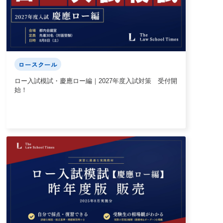
ロースクール
ロー入試模試・慶應ロー編｜2027年度入試対策 受付開
始！