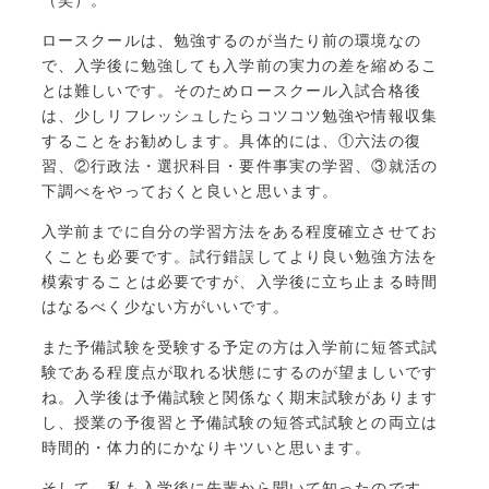
（笑）。
ロースクールは、勉強するのが当たり前の環境なの
で、入学後に勉強しても入学前の実力の差を縮めるこ
とは難しいです。そのためロースクール入試合格後
は、少しリフレッシュしたらコツコツ勉強や情報収集
することをお勧めします。具体的には、①六法の復
習、②行政法・選択科目・要件事実の学習、③就活の
下調べをやっておくと良いと思います。
入学前までに自分の学習方法をある程度確立させてお
くことも必要です。試行錯誤してより良い勉強方法を
模索することは必要ですが、入学後に立ち止まる時間
はなるべく少ない方がいいです。
また予備試験を受験する予定の方は入学前に短答式試
験である程度点が取れる状態にするのが望ましいです
ね。入学後は予備試験と関係なく期末試験があります
し、授業の予復習と予備試験の短答式試験との両立は
時間的・体力的にかなりキツいと思います。
そして、私も入学後に先輩から聞いて知ったのです