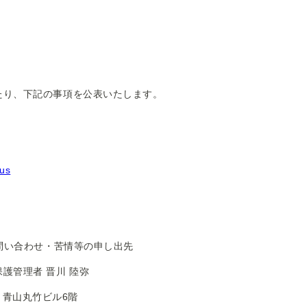
り、下記の事項を公表いたします。
sus
お問い合わせ・苦情等の申し出先
護管理者 晋川 陸弥
6 青山丸竹ビル6階