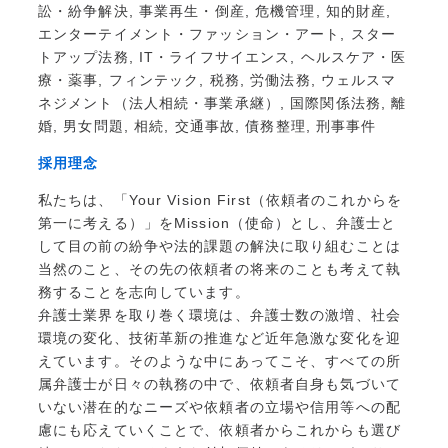
訟・紛争解決, 事業再生・倒産, 危機管理, 知的財産,
エンターテイメント・ファッション・アート, スター
トアップ法務, IT・ライフサイエンス, ヘルスケア・医
療・薬事, フィンテック, 税務, 労働法務, ウェルスマ
ネジメント（法人相続・事業承継）, 国際関係法務, 離
婚, 男女問題, 相続, 交通事故, 債務整理, 刑事事件
採用理念
私たちは、「Your Vision First（依頼者のこれからを
第一に考える）」をMission（使命）とし、弁護士と
して目の前の紛争や法的課題の解決に取り組むことは
当然のこと、その先の依頼者の将来のことも考えて執
務することを志向しています。
弁護士業界を取り巻く環境は、弁護士数の激増、社会
環境の変化、技術革新の推進など近年急激な変化を迎
えています。そのような中にあってこそ、すべての所
属弁護士が日々の執務の中で、依頼者自身も気づいて
いない潜在的なニーズや依頼者の立場や信用等への配
慮にも応えていくことで、依頼者からこれからも選び