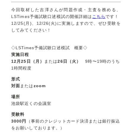
今回取材した吉澤さんが問題作成・主査を務める、
LSTimes予備試験口述模試の開催詳細は
こちら
です！
12/25(月)、12/26(火)に実施しますので、ぜひ受験を
してみてください！
◇LSTimes予備試験口述模試 概要◇
実施日程
12月25日（月）
または
26日（火）
9時〜19時のうち
1時間程度
形式
対面
または
zoom
場所
池袋駅近くの会議室
受験料
3000円
（事前のクレジットカード決済または銀行振込
をお願いしております。）