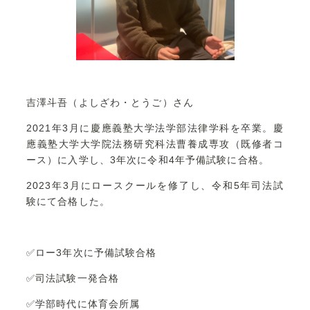
吉澤斗吾（よしざわ・とうご）さん
2021年3月に慶應義塾大学法学部法律学科を卒業。慶
應義塾大学大学院法務研究科法曹養成専攻（既修者コ
ース）に入学し、3年次に令和4年予備試験に合格。
2023年3月にロースクールを修了し、令和5年司法試
験にて合格した。
✅ロー3年次に予備試験合格
✅司法試験一発合格
✅学部時代に体育会所属