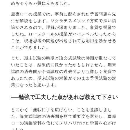
めちゃくちゃ役に立ちました。
慶應ローの授業では、事前に配布された予習問題を先
生が解説をします。ソクラテスメソッド方式で深い議
論がされるので、理解が深まりました。良質な授業で
したね。ロースクールの授業がハイレベルだったから
こそ、現場思考の問題が出題されても応用を効かせる
ことができました。
また、期末試験の時期と論文式試験の時期が重なって
いたことは、結果的に良かったかもしれません。期末
試験の過去問が予備試験の過去問よりも難しく良質で
あったため、期末試験の対策がそのまま予備試験の対
策になったと思います。
──勉強で工夫した点があれば教えて下さい
とにかく「無駄に手を広げない」ことを意識しまし
た。論文式試験の過去問を見て重要度を選別し、慶應
ローの講義資料を信じてメリハリ付けた学習を心がけ
ました。