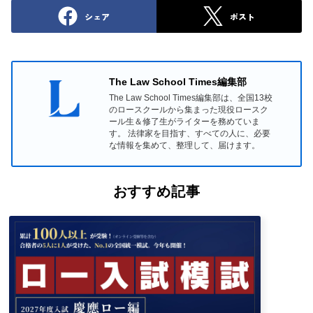
シェア
ポスト
The Law School Times編集部
The Law School Times編集部は、全国13校
のロースクールから集まった現役ロースク
ール生＆修了生がライターを務めていま
す。 法律家を目指す、すべての人に、必要
な情報を集めて、整理して、届けます。
おすすめ記事