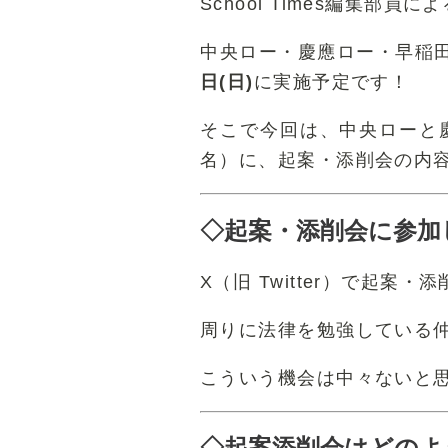
School Times編集
中央ロー・慶應ロー・早稲
日(日)
に実施予定です！
そこで今回は、中央ローと
名）に、起案・添削会の内
◇起案・添削会に参加
X（旧 Twitter）で起
周りに法律を勉強している
こういう機会は中々ないと
◇
起案添削会はどのよ