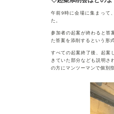
午前9時に会場に集まって
た。
参加者の起案が終わると答
た答案を添削するという形
すべての起案終了後、起案
きていた部分なども説明さ
の方にマンツーマンで個別