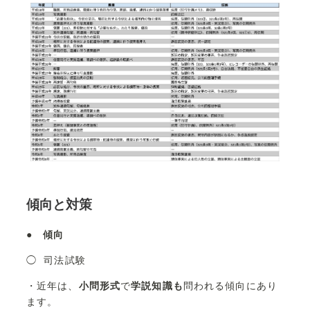
傾向と対策
●
傾向
◯ 司法試験
・近年は、
小問形式
で
学説知識も
問われる傾向にあり
ます。