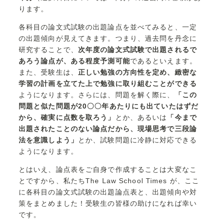
ります。
各科目の論文式試験の出題論点を並べてみると、一定
の出題傾向が見えてきます。つまり、過去問を丹念に
研究することで、
次年度の論文式試験で出題されるで
あろう論点が、ある程度予測可能
であるといえます。
また、受験生は、
正しい勉強の方向性を定め、緻密な
学習の計画を立てた上で勉強に取り組むことができる
ようになります。さらには、問題を解く際に、
「この
問題と似た問題が20〇〇年あたりにも出ていたはずだ
から、確実に点数を取ろう」
とか、あるいは
「今まで
出題されたことのない論点だから、現場思考で三段論
法を意識しよう」
とか、試験問題に冷静に対応できる
ようになります。
とはいえ、論点表をご自身で作成することは大変なこ
とですから、私たちThe Law School Times が、ここ
に各科目の論文式試験の出題論点表と、出題傾向や対
策をまとめました！受験生の皆様の助けになれば幸い
です。