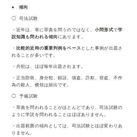
●
傾向
◯ 司法試験
・近年は、単に罪責を問うのではなく、
小問形式
で
学
説知識も問われる傾向
にあります。
・
比較的近時の重要判例をベース
とした事例が出題さ
れることが多いです。
・共犯は、ほぼ毎年出題されます。
・正当防衛、身分犯、錯誤、強盗、詐欺、窃盗、不作
為の殺人、横領は頻出です。
◯
予備試験
・罪責を問われることがほとんどであり、司法試験の
ように学説を問われることはほぼありません。
・出題範囲の傾向としては、司法試験とほぼ変わりあ
りません。