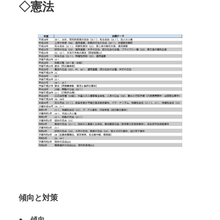
◇憲法
傾向と対策
●
傾向