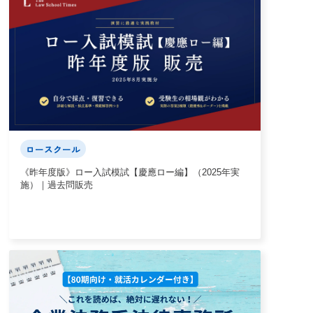
ロースクール
《昨年度版》ロー入試模試【慶應ロー編】（2025年実
施）｜過去問販売