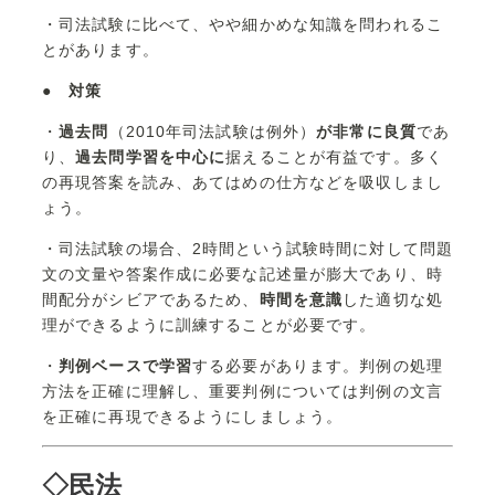
・司法試験に比べて、やや細かめな知識を問われるこ
とがあります。
●
対策
・
過去問
（2010年司法試験は例外）
が非常に良質
であ
り、
過去問学習を中心に
据えることが有益です。多く
の再現答案を読み、あてはめの仕方などを吸収しまし
ょう。
・司法試験の場合、2時間という試験時間に対して問題
文の文量や答案作成に必要な記述量が膨大であり、時
間配分がシビアであるため、
時間を意識
した適切な処
理ができるように訓練することが必要です。
・
判例ベースで学習
する必要があります。判例の処理
方法を正確に理解し、重要判例については判例の文言
を正確に再現できるようにしましょう。
◇民法