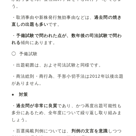
う。
・取消事由や新株発行無効事由などは、
過去問の焼き
直しの出題も多い
です。
・
予備試験で問われた点が、数年後の司法試験で問わ
れる
傾向にあります。
◯ 予備試験
・出題範囲は、およそ司法試験と同様です。
・商法総則・商行為、手形小切手法は2012年以後出題
がありません。
●
対策
・
過去問が非常に良質
であり、かつ再度出題可能性も
多分にあるため、全年度について繰り返し取り組みま
しょう。
・百選掲載判例については、
判例の文言を意識
しつつ