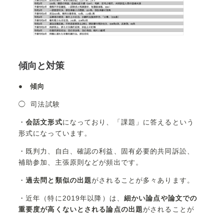
傾向と対策
●
傾向
◯ 司法試験
・
会話文形式
になっており、「課題」に答えるという
形式になっています。
・既判力、自白、確認の利益、固有必要的共同訴訟、
補助参加、主張原則などが頻出です。
・
過去問と類似の出題
がされることが多々あります。
・近年（特に2019年以降）は、
細かい論点や論文での
重要度が高くないとされる論点の出題
がされることが