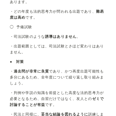
あります。
・どの年度も法的思考力が問われる出題であり、
難易
度は高め
です。
◯ 予備試験
・司法試験のような
誘導はありません
。
・出題範囲としては、司法試験とさほど変わりはあり
ません。
●
対策
・
過去問が非常に良質
であり、かつ再度出題可能性も
多分にあるため、全年度について繰り返し取り組みま
しょう。
・判例や学説の知識を前提とした高度な法的思考力が
必要となるため、自習だけではなく、友人との
ゼミで
討論することが有益
です。
・民法と同様に、
妥当な結論を図れるように
訓練しま