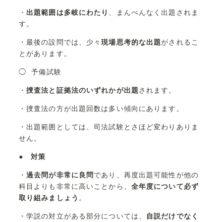
・
出題範囲は多岐にわたり
、まんべんなく出題されま
す。
・最後の設問では、少々
現場思考的な出題
がされるこ
とがあります。
◯ 予備試験
・
捜査法と証拠法のいずれかが出題
されます。
・捜査法の方が出題回数は多い傾向にあります。
・出題範囲としては、司法試験とさほど変わりありま
せん。
●
対策
・
過去問が非常に良問
であり、再度出題可能性が他の
科目よりも非常に高いことから、
全年度について必ず
取り組みましょう
。
・学説の対立がある部分については、
自説だけでなく