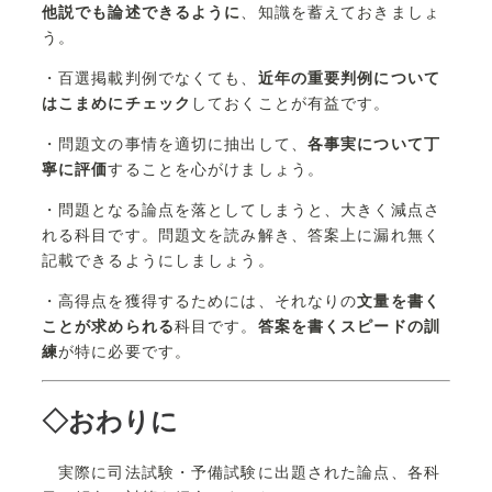
他説でも論述できるように
、知識を蓄えておきましょ
う。
・百選掲載判例でなくても、
近年の重要判例について
はこまめにチェック
しておくことが有益です。
・問題文の事情を適切に抽出して、
各事実について丁
寧に評価
することを心がけましょう。
・問題となる論点を落としてしまうと、大きく減点さ
れる科目です。問題文を読み解き、答案上に漏れ無く
記載できるようにしましょう。
・高得点を獲得するためには、それなりの
文量を書く
ことが求められる
科目です。
答案を書くスピードの訓
練
が特に必要です。
◇おわりに
実際に司法試験・予備試験に出題された論点、各科