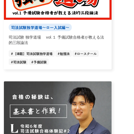
司法試験独学道場〜ロー入試編〜
司法試験 独学道場 vol.１ 予備試験合格者が教える法
的三段論法
#
【連載】司法試験独学道場
#
勉強法
#
ロースクール
#
司法試験
#
予備試験