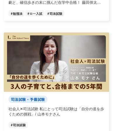
劇と、確信歩きの末に掴んだ在学中合格！ 藤田倖太朗
さん（慶應ロー・既修）
#
勉強法
#
ロー入試
#
司法試験
司法試験・予備試験
社会人✕司法試験 私にとって司法試験は「自分の道を歩
くための挑戦」/ 山本モナさん
#
司法試験