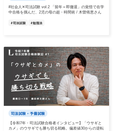
#社会人✕司法試験 vol.2 「留年＝即撤退」の覚悟で在学
中合格を掴んだ、2児の母の超・時間術 / 木曽侑恵さん
#
司法試験
#
勉強法
司法試験・予備試験
【令和7年・司法試験合格者インタビュー】「ウサギと
カメ」のウサギでも勝ち切る戦略。偏差値30からの逆転