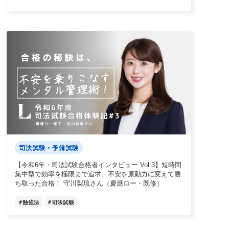
司法試験・予備試験
【令和6年・司法試験合格者インタビュー Vol.3】短時間
集中型で効率を極限まで追求。不安を原動力に変えて勝
ち取った合格！ 守川梨琉さん（慶應ロー・既修）
#
勉強法
#
司法試験