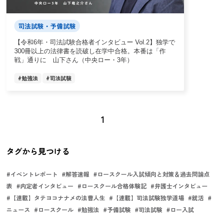
司法試験・予備試験
【令和6年・司法試験合格者インタビュー Vol.2】独学で
300冊以上の法律書を読破し在学中合格。本番は「作
戦」通りに 山下さん（中央ロー・3年）
#
勉強法
#
司法試験
1
タグから見つける
#
イベントレポート
#
解答速報
#
ロースクール入試傾向と対策＆過去問論点
表
#
内定者インタビュー
#
ロースクール合格体験記
#
弁護士インタビュー
#
【連載】タテヨコナナメの法曹人生
#
【連載】司法試験独学道場
#
就活
#
ニュース
#
ロースクール
#
勉強法
#
予備試験
#
司法試験
#
ロー入試