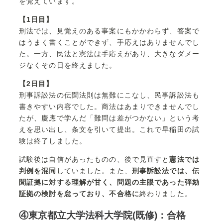
を覚えています。
【1日目】
刑法では、見覚えのある事案にもかかわらず、答案で
はうまく書くことができず、手応えはありませんでし
た。一方、民法と憲法は手応えがあり、大きなダメー
ジなくその日を終えました。
【2日目】
刑事訴訟法の伝聞法則は無難にこなし、民事訴訟法も
書きやすい内容でした。商法はあまりできませんでし
たが、慶應で学んだ「難問は差がつかない」という考
えを思い出し、条文を引いて提出。これで早稲田の試
験は終了しました。
試験後は自信があったものの、後で見直すと
憲法では
判例を混同
していました。また、
刑事訴訟法では、伝
聞証拠に対する理解が甘く、問題の主眼であった弾劾
証拠の検討を怠っており、不合格に
終わりました。
④東京都立大学法科大学院(既修)：合格