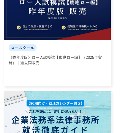
ロースクール
《昨年度版》ロー入試模試【慶應ロー編】（2025年実
施）｜過去問販売