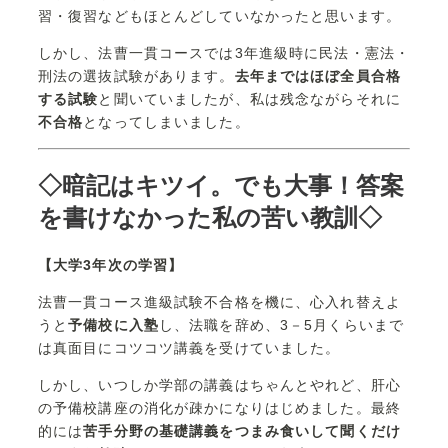
習・復習などもほとんどしていなかったと思います。
しかし、法曹一貫コースでは3年進級時に民法・憲法・
刑法の選抜試験があります。
去年まではほぼ全員合格
する試験
と聞いていましたが、私は残念ながらそれに
不合格
となってしまいました。
◇暗記はキツイ。でも大事！答案
を書けなかった私の苦い教訓◇
【大学3年次の学習】
法曹一貫コース進級試験不合格を機に、心入れ替えよ
うと
予備校に入塾
し、法職を辞め、3－5月くらいまで
は真面目にコツコツ講義を受けていました。
しかし、いつしか学部の講義はちゃんとやれど、肝心
の予備校講座の消化が疎かになりはじめました。最終
的には
苦手分野の基礎講義をつまみ食いして聞くだけ