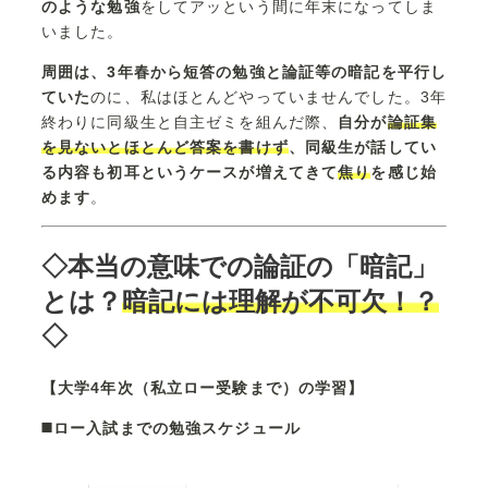
のような勉強
をしてアッという間に年末になってしま
いました。
周囲は、3年春から短答の勉強と論証等の暗記を平行し
ていた
のに、私はほとんどやっていませんでした。3年
終わりに同級生と自主ゼミを組んだ際、
自分が
論証集
を見ないとほとんど答案を書けず
、同級生が話してい
る内容も初耳というケースが増えてきて
焦り
を感じ始
めます
。
◇本当の意味での論証の「暗記」
とは？
暗記には理解が不可欠！？
◇
【大学4年次（私立ロー受験まで）の学習】
◼️ロー入試までの勉強スケジュール