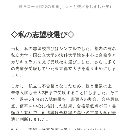
神戸ロー入試後の食事(ちょっと贅沢をしました笑)
◇私の志望校選び◇
当初、私の志望校選びはシンプルでした。都内の有名
私立大学・国公立大学の法科大学院を中心に合格率と
カリキュラムを見て受験校を選びました。さらに多く
の先輩が受験していた東京都立大学を滑り止めにしま
した。
しかし、私立に不合格となったため、親と相談の上、
未修入試も最大2校まで受験することにしました。そこ
で、
過去5年分の入試結果を、書類点の割合、合格最低
点、倍率を中心に検討した結果、合格最低点が低く書
類点も有利で、司法試験合格率の高い名古屋大学が最
適
と判断しました。
ただし、実際には高倍率の厳しい戦いとなりまし