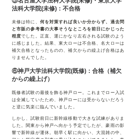
⑤名古屋大学法科大学院(未修)・東京大学
法科大学院(未修)：不合格
未修は特に、
何を対策すれば良いか分からず、過去問
と市販の参考書の大事そうなところを前日にかじった
程度
でした。正直、運にかなり左右される試験のよう
に感じました。結果、東大ローは不合格、名大ローは
補欠合格となったものの、補欠からの繰上げ合格はあ
りませんでした。
⑥神戸大学法科大学院(既修)：合格（補欠
からの繰上げ）
既修者試験の最後を飾る神戸ロー。これまでロー入試
は全滅していたため、神戸ローには受からないだろう
と逆に気楽に臨んでいました。
しかし、試験前日に新幹線移動で大きな試練がありま
した。関東から神戸へ向かう予定でしたが、豪雨の影
響で新幹線が運休。朝早く駅に向かい、大混雑の中、