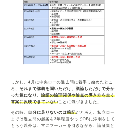
しかし、4月に中央ローの過去問に着手し始めたとこ
ろ、
それまで講義を聞いただけ、議論しただけで分か
った気になり、
論証の論理関係や論点の導き方を全く
答案に反映できていない
ことに気づきました。
その時、
自分に足りないのは
暗記
だと考え、私立ロー
までは過去問の起案を3年程度やってOBに添削をして
もらう以外は、常にマーカーを引きながら、論証集と