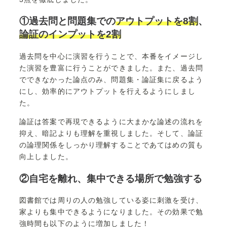
①過去問と問題集での
アウトプットを8割
、
論証のインプットを2割
過去問を中心に演習を行うことで、本番をイメージし
た演習を豊富に行うことができました。また、過去問
でできなかった論点のみ、問題集・論証集に戻るよう
にし、効率的にアウトプットを行えるようにしまし
た。
論証は答案で再現できるように大まかな論述の流れを
抑え、暗記よりも理解を重視しました。そして、論証
の論理関係をしっかり理解することであてはめの質も
向上しました。
②自宅を離れ、集中できる場所で勉強する
図書館では周りの人の勉強している姿に刺激を受け、
家よりも集中できるようになりました。その効果で勉
強時間も以下のように増加しました！