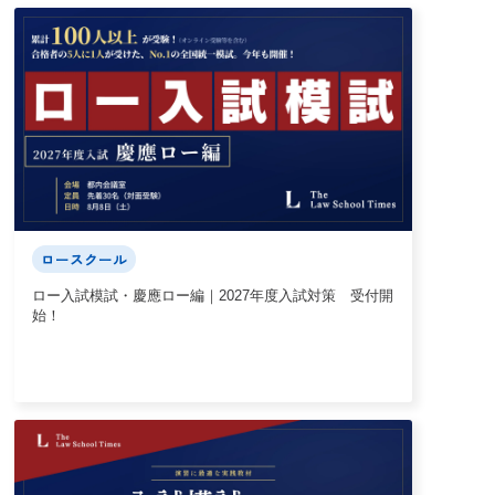
ロースクール
ロー入試模試・慶應ロー編｜2027年度入試対策 受付開
始！