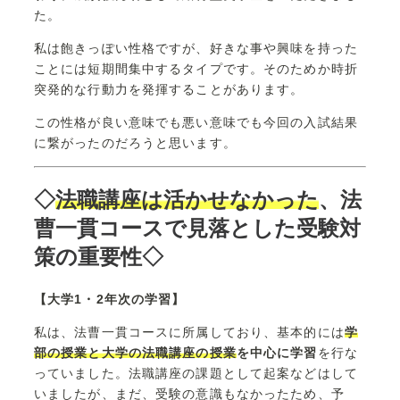
た。
私は飽きっぽい性格ですが、好きな事や興味を持った
ことには短期間集中するタイプです。そのためか時折
突発的な行動力を発揮することがあります。
この性格が良い意味でも悪い意味でも今回の入試結果
に繋がったのだろうと思います。
◇
法職講座は活かせなかった
、法
曹一貫コースで見落とした受験対
策の重要性◇
【大学1・2年次の学習】
私は、法曹一貫コースに所属しており、基本的には
学
部の授業と大学の法職講座の授業
を中心に学習
を行な
っていました。法職講座の課題として起案などはして
いましたが、まだ、受験の意識もなかったため、予