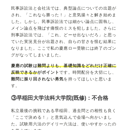
民事訴訟法と会社法では、典型論点についての出題が
され、「これなら勝った！」と意気揚々と解き始めま
した。しかし、民事訴訟法では細かい論点に固執し、
メイン論点を飛ばす痛恨のミスを犯しました。さらに
刑事訴訟法では、「これ、どーせ出ないだろ」と思っ
ていた実況見分が出題され、自らの甘さを恨む結果に
なりました。ここで私の慶應ロー受験には終了のゴン
グがなってしまいました。
慶應の試験は
難問よりも、基礎知識をどれだけ正確に
反映できるか
がポイント
です。時間配分を大切にし、
難問に振り回されない勇気
を持ってほしいと思いま
す。
③早稲田大学法科大学院(既修)：不合格
私立最後の挑戦である早稲田、過去問との相性も良く
「ここで決める！」と意気込んで会場へ向かいまし
た。試験用六法のデイリー六法は、使いやすかったの