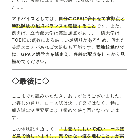
た…。
アドバイスとしては、
自分のGPAに合わせて書類点と
筆記試験の配点バランスを確認すること
です。また、
例えば、立命館大学は英語加点があり、一橋大学は
TOEICの点数による厳しい足切りがあるため、優れた
英語スコアがあれば大逆転も可能です。
受験校選びで
は、GPAと語学力を踏まえ、各校の配点をしっかり見
極めてください。
◇最後に◇
ここまでお読みいただき、ありがとうございました。
ご存じの通り、ロー入試は決して楽ではなく、特に一
般入試は制度変更により極めて狭き門となっていま
す。
この体験記を通して、
「
山登りにおいて短いコースほ
ど急で険しいように、楽ではない道を進むこと
」
が実