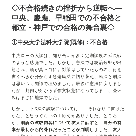
◇不合格続きの挫折から逆転へ―
中央、慶應、早稲田での不合格と
都立・神戸での合格の舞台裏◇
①中央大学法科大学院(既修)：不合格
中央ローの入試は、知り合いが多く定期試験の延長戦
のような感覚でした。しかし、憲法では統治分野が出
題され、頭が真っ白に。対策はしていたものの、何を
書くべきか分からず急遽民法に切り替え、民法と刑法
は思いつく知識で埋めました。最後に憲法に戻りまし
たが、判例が分からず作文状態になってしまい、昼休
みはまさに地獄でした。
しかし、下3法の試験については、「それなりに書けた
かな」と思うぐらいの手応えがありました。ところ
が、
刑訴の試験内容について友人に話すと、自分の答
案が最初から的外れだったことが判明
しました。友人