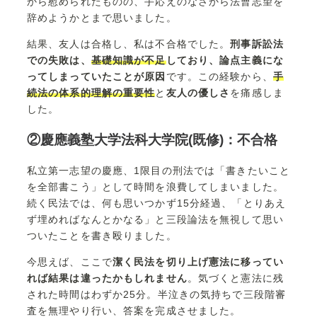
から慰められたものの、手応えのなさから法曹志望を
辞めようかとまで思いました。
結果、友人は合格し、私は不合格でした。
刑事訴訟法
での失敗は、
基礎知識が不足
しており、論点主義にな
ってしまっていたことが原因
です。この経験から、
手
続法の体系的理解の重要性
と
友人の優しさ
を痛感しま
した。
②慶應義塾大学法科大学院(既修)：不合格
私立第一志望の慶應、1限目の刑法では「書きたいこと
を全部書こう」として時間を浪費してしまいました。
続く民法では、何も思いつかず15分経過、「とりあえ
ず埋めればなんとかなる」と三段論法を無視して思い
ついたことを書き殴りました。
今思えば、ここで
潔く民法を切り上げ憲法に移ってい
れば結果は違ったかもしれません
。気づくと憲法に残
された時間はわずか25分。半泣きの気持ちで三段階審
査を無理やり行い、答案を完成させました。