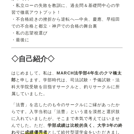
・私立ローの失敗を教訓に、過去問＆基礎問中心の学
習で徹底アウトプット！
・不合格続きの挫折から逆転へ―中央、慶應、早稲田
での不合格と都立・神戸での合格の舞台裏
・私の志望校選び
・最後に
◇自己紹介◇
はじめまして。私は、
MARCH法学部4年生のクマ橋太
郎
と申します。学部時代は、司法試験・予備試験・法
科大学院受験を目指すサークルと、釣りサークルに所
属していました。
「法曹」を志したのも今のサークルにご縁があったか
らです。入学当初は「法曹」という道を漠然と選択肢
に入れていましたが、そこまで本気で考えてはいませ
んでした。ただ、
学部成績は比較的良く、大学3年の終
わりに
成績優秀者
として給付型奨学金をいただきまし