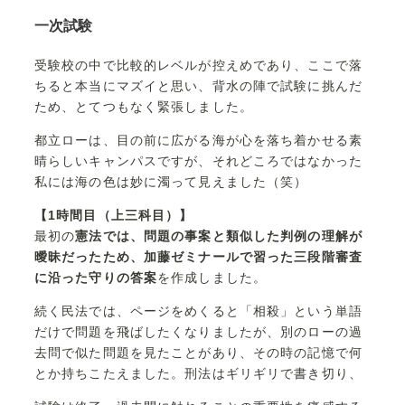
一次試験
受験校の中で比較的レベルが控えめであり、ここで落
ちると本当にマズイと思い、背水の陣で試験に挑んだ
ため、とてつもなく緊張しました。
都立ローは、目の前に広がる海が心を落ち着かせる素
晴らしいキャンパスですが、それどころではなかった
私には海の色は妙に濁って見えました（笑）
【1時間目（上三科目）】
最初の
憲法では、問題の事案と類似した判例の理解が
曖昧だったため、加藤ゼミナールで習った三段階審査
に沿った守りの答案
を作成しました。
続く民法では、ページをめくると「相殺」という単語
だけで問題を飛ばしたくなりましたが、別のローの過
去問で似た問題を見たことがあり、その時の記憶で何
とか持ちこたえました。刑法はギリギリで書き切り、