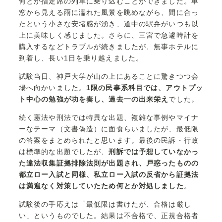
何とか指定席の列車に乗り込むことができました。車
窓から見える雨に濡れた風景を眺めながら、間に合っ
たという小さな安堵感が湧き、道中の駅弁がいつも以
上に美味しく感じました。さらに、三宮で急遽時計を
購入するなどトラブルが続きましたが、無事ホテルに
到着し、長い1日を乗り越えました。
試験当日、神戸大学が山の上にあることに驚きつつ会
場へ向かいました。
1限の民事系科目では、アウトプッ
ト中心の勉強が功を奏し、過去一の出来栄え
でした。
続く憲法や刑法では特異な出題、複雑な事例やマイナ
ーなテーマ（文書偽造）に面食らいましたが、最低限
の答案をまとめられたと思います。最後の民訴・行政
は標準的な出題でしたが、
刑訴では予想していなかっ
た違法収集証拠排除法則が出題され、戸惑ったものの
都立ロー入試と同様、私立ロー入試の反省から証拠法
は満遍なく対策していたため何とか対処しました
。
試験後の手応えは「最低限は書けたが、合格は厳し
い」というものでした。結果は不合格で、正規合格者