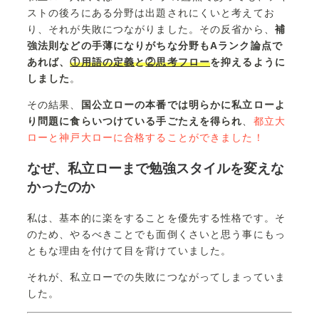
ストの後ろにある分野は出題されにくいと考えてお
り、それが失敗につながりました。その反省から、
補
強法則などの手薄になりがちな分野もAランク論点で
あれば、
①用語の定義
と
②思考フロー
を抑えるように
しました
。
その結果、
国公立ローの本番では明らかに私立ローよ
り問題に食らいつけている手ごたえを得られ
、
都立大
ローと神戸大ローに合格することができました！
なぜ、私立ローまで勉強スタイルを変えな
かったのか
私は、基本的に楽をすることを優先する性格です。そ
のため、やるべきことでも面倒くさいと思う事にもっ
ともな理由を付けて目を背けていました。
それが、私立ローでの失敗につながってしまっていま
した。