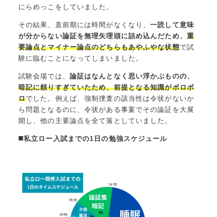
にらめっこをしていました。
その結果、直前期には時間がなくなり、
一読して意味
が分からない論証を無理矢理頭に詰め込んだため、
重
要論点とマイナー論点のどちらもあやふやな状態
で試
験に臨むことになってしまいました。
試験会場では、
論証はなんとなく思い浮かぶものの、
暗記に頼りすぎていたため、前提となる知識がボロボ
ロ
でした。例えば、強制捜査の該当性は令状がないか
ら問題となるのに、令状がある事案でその論証を大展
開し、他の主要論点を全て落としていました。
◼️私立ロー入試までの1日の勉強スケジュール