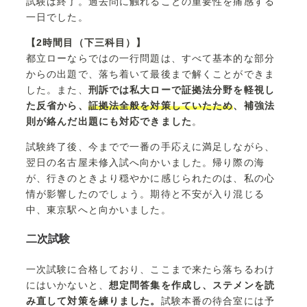
試験は終了。過去問に触れることの重要性を痛感する
一日でした。
【2時間目（下三科目）】
都立ローならではの一行問題は、すべて基本的な部分
からの出題で、落ち着いて最後まで解くことができま
した。また、
刑訴では私大ローで証拠法分野を軽視し
た反省から、
証拠法全般を対策していたため
、補強法
則が絡んだ出題にも対応できました
。
試験終了後、今までで一番の手応えに満足しながら、
翌日の名古屋未修入試へ向かいました。帰り際の海
が、行きのときより穏やかに感じられたのは、私の心
情が影響したのでしょう。期待と不安が入り混じる
中、東京駅へと向かいました。
二次試験
一次試験に合格しており、ここまで来たら落ちるわけ
にはいかないと、
想定問答集を作成し、ステメンを読
み直して対策を練りました。
試験本番の待合室には予