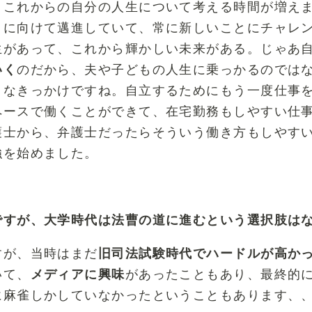
、これからの自分の人生について考える時間が増え
とに向けて邁進していて、常に新しいことにチャレ
生があって、これから輝かしい未来がある。じゃあ
いく
のだから、夫や子どもの人生に乗っかるのでは
きなきっかけですね。自立するためにもう一度仕事
ペースで働くことができて、在宅勤務もしやすい仕
護士から、弁護士だったらそういう働き方もしやす
強を始めました。
ですが、大学時代は法曹の道に進むという選択肢は
すが、当時はまだ
旧司法試験時代でハードルが高か
いて、
メディアに興味
があったこともあり、最終的
に麻雀しかしていなかったということもあります、