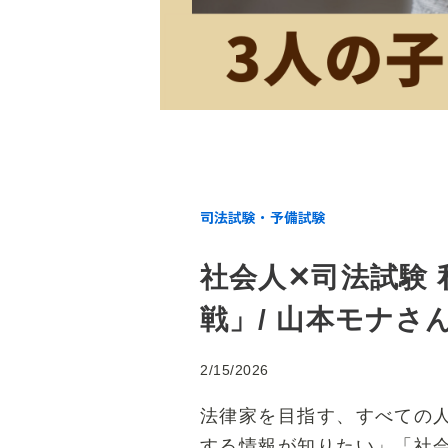
司法試験・予備試験
社会人✕司法試験
戦」/ 山本モナさ
2/15/2026
法律家を目指す、すべての人のた
する情報が知りたい」「社