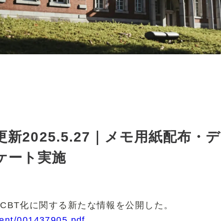
新2025.5.27｜メモ用紙配布・
ケート実施
験CBT化に関する新たな情報を公開した。
tent/001437905.pdf