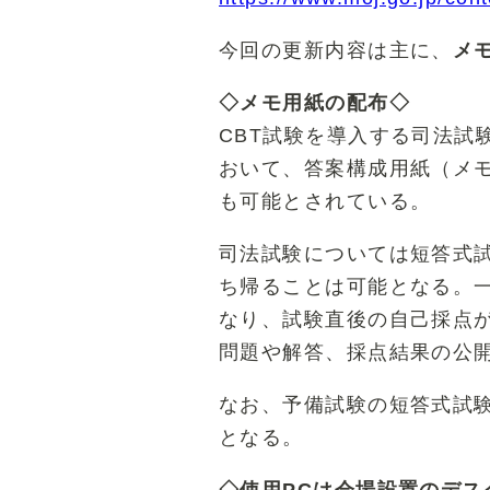
今回の更新内容は主に、
メ
◇メモ用紙の配布◇
CBT試験を導入する司法試
おいて、答案構成用紙（メ
も可能とされている。
司法試験については短答式
ち帰ることは可能となる。
なり、試験直後の自己採点
問題や解答、採点結果の公
なお、予備試験の短答式試験
となる。
◇使用PCは会場設置のデス