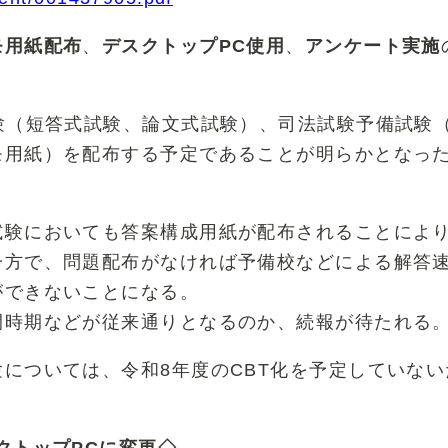
モ用紙配布
、
デスクトップPC使用
、
アンケート実施
験（短答式試験、論文式試験）、司法試験予備試験
モ用紙）を配布する予定であることが明らかとなっ
試験においても答案構成用紙が配布されることによ
一方で、問題配布がなければ予備校などによる解答
ができないことになる。
開時期などが従来通りとなるのか、続報が待たれる
については、令和8年度のCBT化を予定していな
クトップPCに変更◇