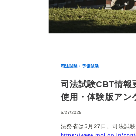
司法試験・予備試験
司法試験CBT情報更
使用・体験版アン
5/27/2025
法務省は5月27日、司法試
https://www.moj.go.jp/con