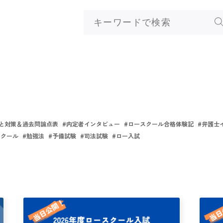
と対策＆過去問論点表
#
内定者インタビュー
#
ロースクール合格体験記
#
弁護士
スクール
#
勉強法
#
予備試験
#
司法試験
#
ロー入試