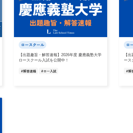
ロースクール
ロ
【出題趣旨・解答速報】2026年度 慶應義塾大学
【出
ロースクール入試を公開中！
ース
#
解答速報
#
ロー入試
#
解