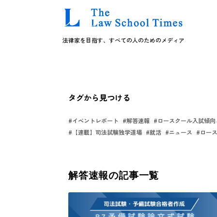
法律家を目指す、すべての人のためのメディア
タグから見つける
#
イベントレポート
#
解答速報
#
ロースクール入試傾向
#
【連載】司法試験独学道場
#
就活
#
ニュース
#
ロー
解答速報
の記事一覧