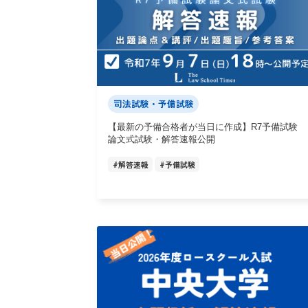
司法試験・予備試験
【最新の予備合格者が当日に作成】R7予備試験
論文式試験・解答速報公開
#
解答速報
#
予備試験