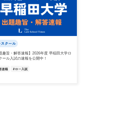
ースクール
題趣旨・解答速報】2026年度 早稲田大学ロ
クール入試の速報を公開中！
答速報
#
ロー入試