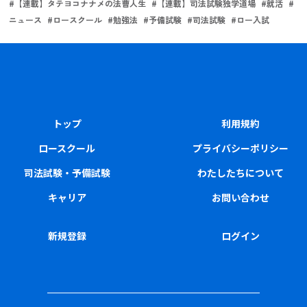
#
【連載】タテヨコナナメの法曹人生
#
【連載】司法試験独学道場
#
就活
#
ニュース
#
ロースクール
#
勉強法
#
予備試験
#
司法試験
#
ロー入試
トップ
利用規約
ロースクール
プライバシーポリシー
司法試験・予備試験
わたしたちについて
キャリア
お問い合わせ
新規登録
ログイン