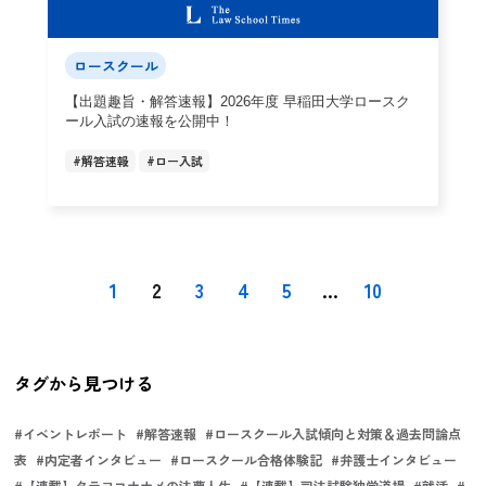
ロースクール
【出題趣旨・解答速報】2026年度 早稲田大学ロースク
ール入試の速報を公開中！
#
解答速報
#
ロー入試
1
2
3
4
5
...
10
タグから見つける
#
イベントレポート
#
解答速報
#
ロースクール入試傾向と対策＆過去問論点
表
#
内定者インタビュー
#
ロースクール合格体験記
#
弁護士インタビュー
#
【連載】タテヨコナナメの法曹人生
#
【連載】司法試験独学道場
#
就活
#