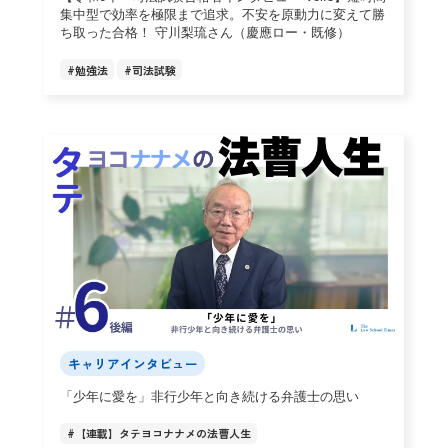
集中型で効率を極限まで追求。不安を原動力に変えて勝
ち取った合格！ 守川梨琉さん（慶應ロー・既修）
#
勉強法
#
司法試験
キャリアインタビュー
「少年に愛を」非行少年と向き続ける弁護士の思い
#
【連載】タテヨコナナメの法曹人生