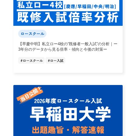
ロースクール
【早慶中明】私立ロー4校の“既修者一般入試”の分析｜ー
3年分のデータから見る倍率・傾向と今後の対策ー
#
ロースクール
#
ロー入試