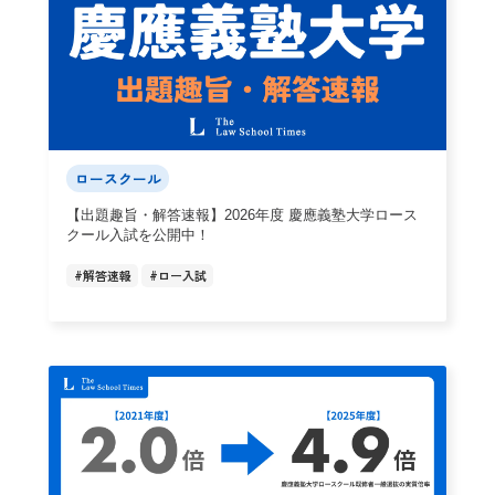
ロースクール
【出題趣旨・解答速報】2026年度 慶應義塾大学ロース
クール入試を公開中！
#
解答速報
#
ロー入試